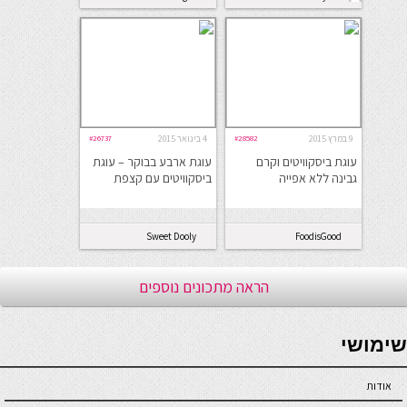
9 במרץ 2015
#28582
4 בינואר 2015
#26737
עוגת ביסקוויטים וקרם
עוגת ארבע בבוקר – עוגת
גבינה ללא אפייה
ביסקוויטים עם קצפת
Sweet Dooly
FoodisGood
הראה מתכונים נוספים
seriöse online casinos österreich
שימושי
אודות