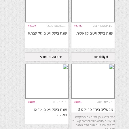
6 באוקטובר 2017
#42412
1 בספטמבר 2016
#40020
עוגת ביסקוויטים קלאסית
עוגת ביסקוויטים של סבתא
con delight
חיים וטעים - אורלי
כהן
27 ביולי 2016
#39491
7 ביוני 2016
#38688
מבשלים ביחד פרויקט 5:
עוגת ביסקוויטים אוראו
זכרון ילדות
ונוטלה
Error: לא ניתן ליצור את התיקייה
wp-content/uploads/2026/08. יש
לבדוק שתיקיית האב שלה ניתנת