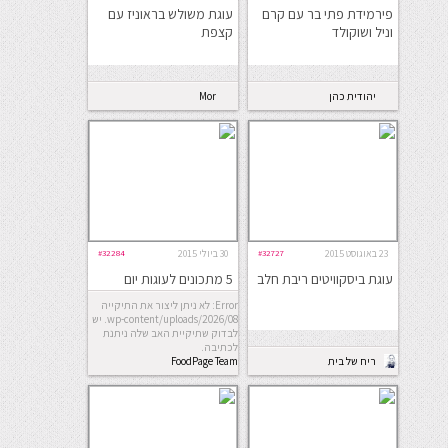
פירמידת פתי בר עם קרם
עוגת משולש בראוניז עם
וניל ושוקולד
קצפת
יהודית כהן
Mor
מורחיים
23 באוגוסט 2015
#32727
30 ביולי 2015
#32284
עוגת ביסקוויטים ריבת חלב
5 מתכונים לעוגות יום
הולדת מושלמות
Error: לא ניתן ליצור את התיקייה
wp-content/uploads/2026/08. יש
לבדוק שתיקיית האב שלה ניתנת
לכתיבה.
ריח של בית
FoodPage Team