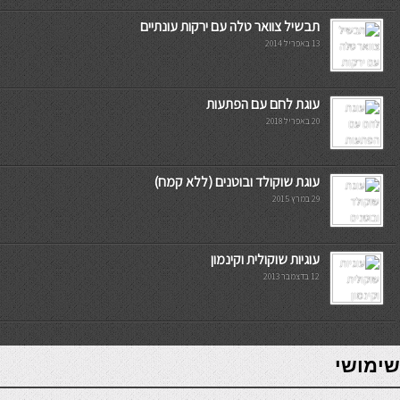
תבשיל צוואר טלה עם ירקות עונתיים
13 באפריל 2014
עוגת לחם עם הפתעות
20 באפריל 2018
עוגת שוקולד ובוטנים (ללא קמח)
29 במרץ 2015
עוגיות שוקולית וקינמון
12 בדצמבר 2013
7slots
seriöse online casinos österreich
שימושי