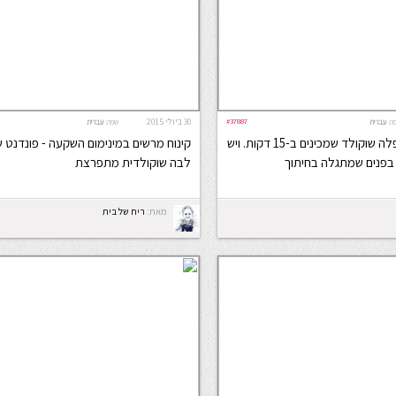
#37887
30 ביולי 2015
ה:
עברית
שפה:
עברית
מתכון מושלם לסופלה שוקולד שמכינים ב-15 דקות. ויש
קינוח מרשים במינימום השקעה - פונדנט 
בפנים שמתגלה בחיתוך
לבה שוקולדית מתפרצת
מאת:
ריח של בית