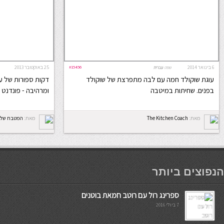
6 בינואר 2014
#15456
25 באוקטובר 2013
שפה:
עברית
עוגת שוקולד חמה עם לבה מתפרצת של שוקולד
דקות ספורות של ע
בפנים. שחיתות במיטבה
ומרהיבה - פונדנט 
מאת:
The Kitchen Coach
מאת:
המטבח של ס
мостбет кг
הנפוצים ביותר
ספרינג רול עם רוטב חמאת בוטנים
7 ביולי 2016