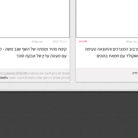
#12298
3 ביולי 2013
שפה:
עברית
שפה:
עברית
רבוב המצרכים והתוצאה טעימה
קינוח מהיר ומפתה של השף שגב משה - ס
שוקולד עם חמאת בוטנים
עם מעטה עדין של אבקת סוכר
יון
לבדוק שתיקיית האב שלה ניתנת לכתיבה.
מאת:
shettv