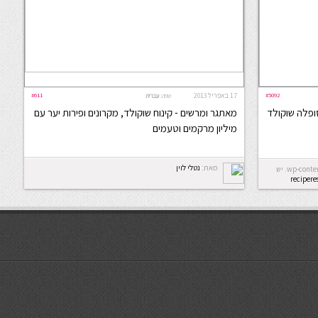
#5092
17 באפריל 2013
#611
שפה:
עברית
ופלה שוקולד
מאתגר ומרשים - קינוח שוקולד, מקרונים ופירות יער עם
מיליון מרקמים וטעמים
מאת:
נטלי לוין
Error: לא ניתן ליצור את התיקייה wp-content/uploads/2026/08. יש
recipere