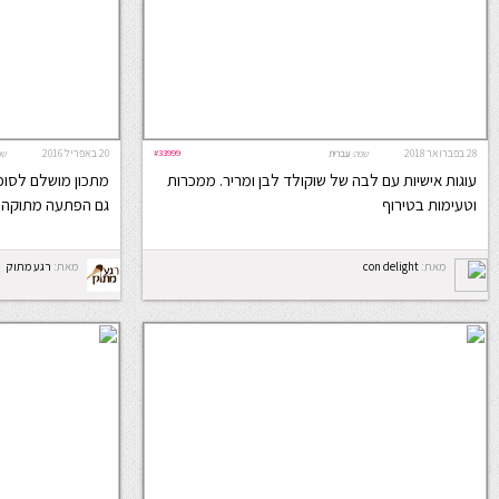
28 בפברואר 2018
#33999
20 באפריל 2016
שפה:
עברית
שפ
עוגות אישיות עם לבה של שוקולד לבן ומריר. ממכרות
וטעימות בטירוף
גם הפתעה מתוקה 
מאת:
con delight
מאת:
רגע מתוק