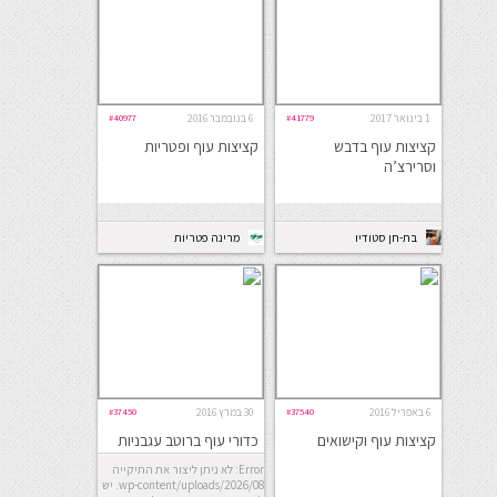
1 בינואר 2017
#41779
6 בנובמבר 2016
#40977
קציצות עוף בדבש
קציצות עוף ופטריות
וסרירצ’ה
בת-חן סטודיו
מרינה פטריות
לבישול ואפיה
6 באפריל 2016
#37540
30 במרץ 2016
#37450
קציצות עוף וקישואים
כדורי עוף ברוטב עגבניות
מתובל
Error: לא ניתן ליצור את התיקייה
wp-content/uploads/2026/08. יש