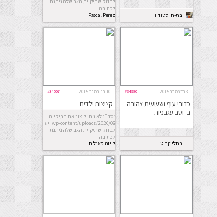
לבדוק שתיקיית האב שלה ניתנת
לכתיבה.
בת-חן סטודיו
Pascal Perez
לבישול ואפיה
Rubin
3 בדצמבר 2015
#34980
10 בנובמבר 2015
#34507
כדורי עוף ושעועית צהובה
קציצות ילדים
ברוטב עגבניות
Error: לא ניתן ליצור את התיקייה
wp-content/uploads/2026/08. יש
לבדוק שתיקיית האב שלה ניתנת
לכתיבה.
רחלי קרוט
לייזה פאנלים