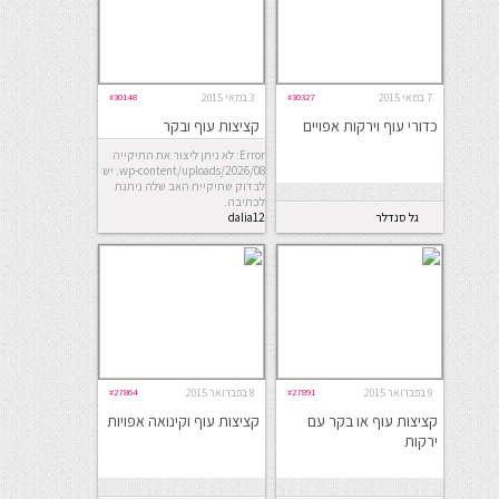
7 במאי 2015
#30327
3 במאי 2015
#30148
כדורי עוף וירקות אפויים
קציצות עוף ובקר
Error: לא ניתן ליצור את התיקייה
wp-content/uploads/2026/08. יש
לבדוק שתיקיית האב שלה ניתנת
לכתיבה.
גל סנדלר
dalia12
קאראסיק
9 בפברואר 2015
#27891
8 בפברואר 2015
#27864
קציצות עוף או בקר עם
קציצות עוף וקינואה אפויות
ירקות