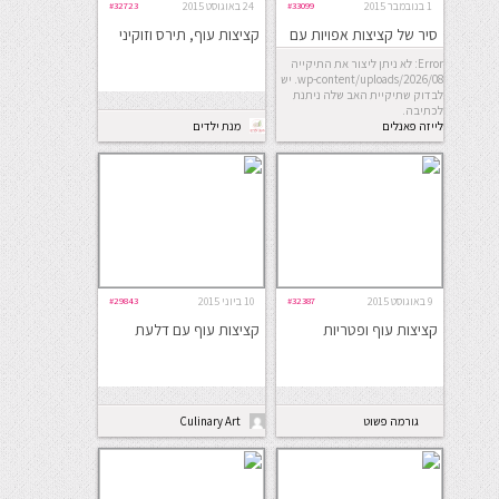
1 בנובמבר 2015
#33099
24 באוגוסט 2015
#32723
סיר של קציצות אפויות עם
קציצות עוף, תירס וזוקיני
פתיתים
Error: לא ניתן ליצור את התיקייה
wp-content/uploads/2026/08. יש
לבדוק שתיקיית האב שלה ניתנת
לכתיבה.
לייזה פאנלים
מנת ילדים
9 באוגוסט 2015
#32387
10 ביוני 2015
#29843
קציצות עוף ופטריות
קציצות עוף עם דלעת
גורמה פשוט
Culinary Art