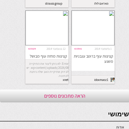
מאדאם לולו
strauss group
1 בדצמבר 2014
#23541
12 בנובמבר 2014
#25329
קציצות עוף ברוטב עגבניות
קציצות מחזה עוף מבושל
משגע
Error: לא ניתן ליצור את התיקייה
wp-content/uploads/2026/08. יש
לבדוק שתיקיית האב שלה ניתנת
לכתיבה.
xnet
idoxmaoz1
הראה מתכונים נוספים
seriöse online casinos österreich
שימושי
אודות