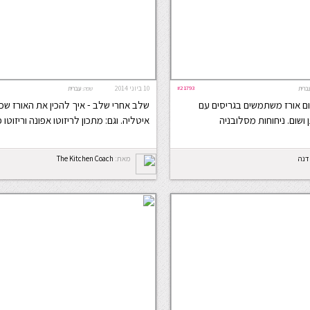
#21793
10 ביוני 2014
ברית
שפה:
עברית
ום אורז משתמשים בגריסים עם
שלב אחרי שלב - איך להכין את האורז ש
ושום. ניחוחות מסלובניה
איטליה. וגם: מתכון לריזוטו אפונה וריזוטו 
דנה
מאת:
The Kitchen Coach