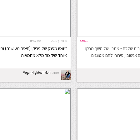
#38591
31 במרץ 2016
שפה:
עברית
ת שלכם - מתכון של השף מרקו
ריזוטו מפנק של פריקי (חיטה מעושנת) ו
 אנשובי, פירורי לחם מטוגנים
מיוחד שיקצור מלא מחמאות
מאת:
VeganHightechMom