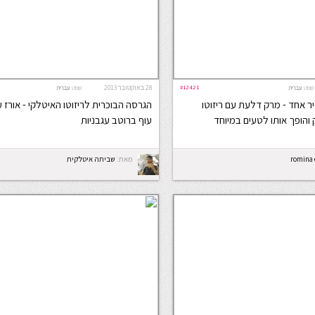
#12421
28 באוקטובר 2013
שפה:
עברית
שפה:
עברית
יר אחד - מרק דלעת עם ריזוטו
הגרסה הבוכרית לריזוטו האיטלקי - אורז ע
הופך אותו לטעים במיוחד
עוף ברוטב עגבניות
romina 
מאת:
שביתה איטלקית