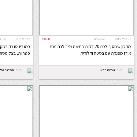
27 ביולי 2015
#32147
7 ביולי 2014
שפה:
עברית
שפה:
ע
מתכון שיחסוך לכם 20 דקות בחישה ויניב לכם מנת
כמו ריזוטו רק במק
אורז מפנקת עם בטטה ודלורית
פטריות, בצל מטוגן 
מאת:
גורמה פשוט
מאת:
הסדנה של 