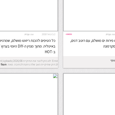
#36850
2 בינואר 2018
שפה:
עברית
שפה:
עברית
 פירות ים מושלם, עם רוטב דגים,
כל הטיפים להכנת ריזוטו מושלם, שמרגיש
סקרפונה
ב-HOT
ופף
לבדוק שתיקיית האב שלה ניתנת לכתיבה.
מאת:
e Team