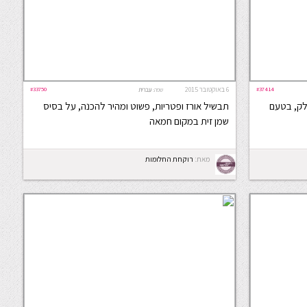
#37414
6 באוקטובר 2015
#33750
שפה:
עברית
סלק, בטעם
תבשיל אורז ופטריות, פשוט ומהיר להכנה, על בסיס
שמן זית במקום חמאה
מאת:
רוקחת החלומות