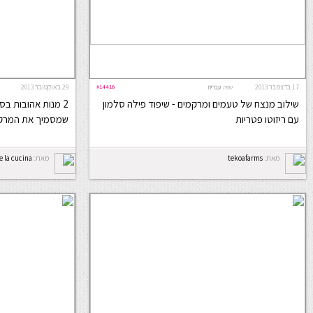
17 בדצמבר 2013
#14416
29 באוקטובר 2013
שפה:
עברית
שילוב מנצח של טעמים ומרקמים - שיפוד פילה סלמון
2 מנות אהובות בס
עם ריזוטו פטריות
שמסמיך את המרק ו
מאת:
tekoafarms
מאת:
e la cucina