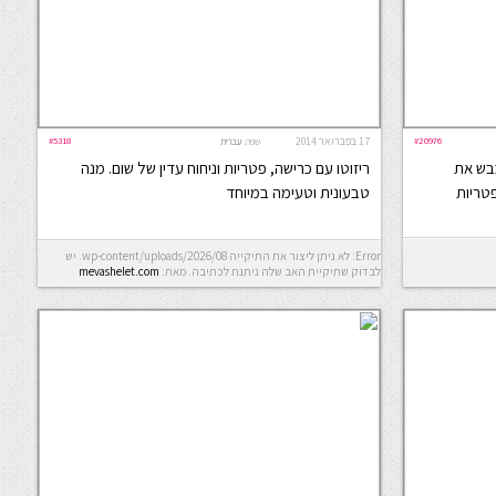
#20976
17 בפברואר 2014
#5318
שפה:
עברית
כבש את
ריזוטו עם כרישה, פטריות וניחוח עדין של שום. מנה
פטריות
טבעונית וטעימה במיוחד
Error: לא ניתן ליצור את התיקייה wp-content/uploads/2026/08. יש
לבדוק שתיקיית האב שלה ניתנת לכתיבה.
מאת:
mevashelet.com