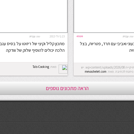
#5326
23 ביולי 2013
שפה:
עברית
שפה:
עברית
עוני ואביבי עם תרד, פטריות, בצל
מתכון קליל וקיצי של ריזוטו על בסיס עגבנ
ויה
הלכת יכולים להוסיף שלוק של ווודקה
מאת:
Tals-Cooking
Error: לא ניתן ליצור את התיקייה wp-content/uploads/2026/08. יש
ניתנת לכתיבה.
מאת:
mevashelet.com
הראה מתכונים נוספים