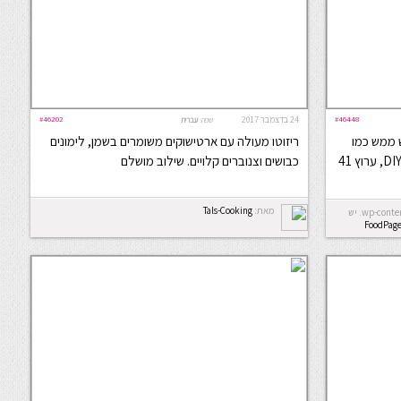
#46448
24 בדצמבר 2017
#46202
שפה:
עברית
 ממש כמו
ריזוטו מעולה עם ארטישוקים משומרים בשמן, לימונים
באיטליה. מתוך מגזין ה-DIY היומי בערוץ DIY, ערוץ 41
כבושים וצנוברים קלויים. שילוב מושלם
מאת:
Tals-Cooking
Error: לא ניתן ליצור את התיקייה wp-content/uploads/2026/08. יש
FoodPag