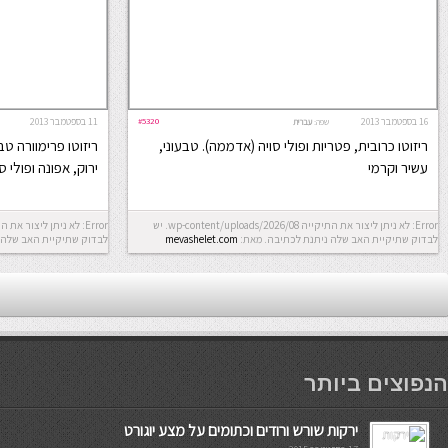
16 בספטמבר 2013
#5320
11 בספטמבר 2013
שפה:
עברית
ריזוטו כרובית, פטריות ופולי סויה (אדממה). טבעוני,
ריזוטו פרימוורה טב
עשיר וקרמי
ירוק, אפונה ופולי ס
Error: לא ניתן ליצור את התיקייה wp-content/uploads/2026/08. יש
לבדוק שתיקיית האב שלה ניתנת לכתיבה.
מאת:
mevashelet.com
לבדוק שתיקיית האב שלה 
мостбет кг
הנפוצים ביותר
ירקות שורש ורודים וכתומים על מצע יוגורט