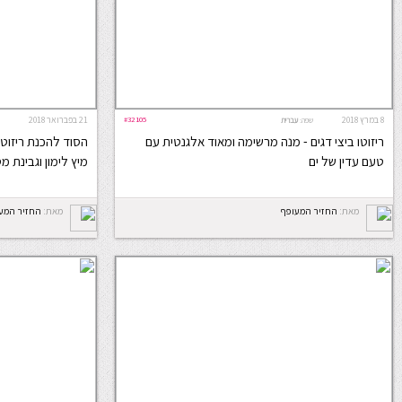
8 במרץ 2018
#32105
21 בפברואר 2018
שפה:
עברית
ריזוטו ביצי דגים - מנה מרשימה ומאוד אלגנטית עם
הסוד להכנת ריזוטו
טעם עדין של ים
מיץ לימון וגבינת מ
מאת:
החזיר המעופף
מאת:
החזיר המע