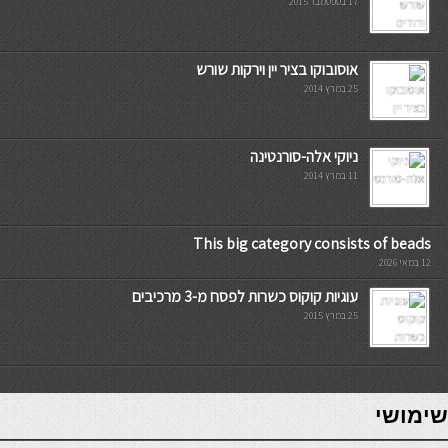
17 בספטמבר 2015
אוסובוקו בציר יין וירקות שורש
25 במרץ 2014
ניוקי אלה-סורנטינה
11 במרץ 2014
This big category consists of beads
12 במאי 2026
עוגיות קוקוס כשרות לפסח מ-3 מרכיבים
25 במרץ 2015
7slots
seriöse online casinos österreich
שימושי