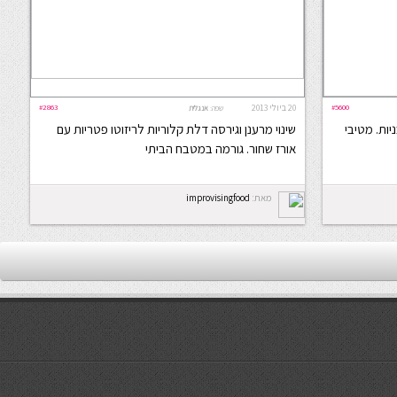
#5600
20 ביולי 2013
#2863
שפה:
אנגלית
יות. מטיבי
שינוי מרענן וגירסה דלת קלוריות לריזוטו פטריות עם
אורז שחור. גורמה במטבח הביתי
מאת:
improvisingfood