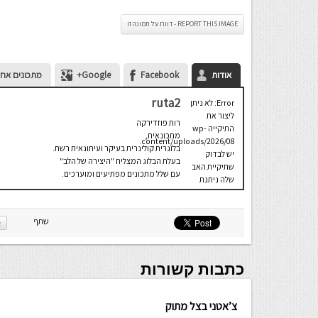
REPORT THIS IMAGE - דווח על תמונה זו
אודות
Facebook
Google+
מתכונים אחר
ruta2
Error: לא ניתן
ליצור את
רות פוזדירקה
התיקייה wp-
מתכונאית,
content/uploads/2026/08.
בלוגרית קולינרית בעיקר ועיתונאית רשת.
יש לבדוק
בעלת הבלוג המצליח "היצירה של הלב"
שתיקיית האב
עם שלל מתכונים מפתיעים ומוערכים.
שלה ניתנת
לכתיבה.
שתף
כתבות קשורות
צ’אטני בצל מתוק