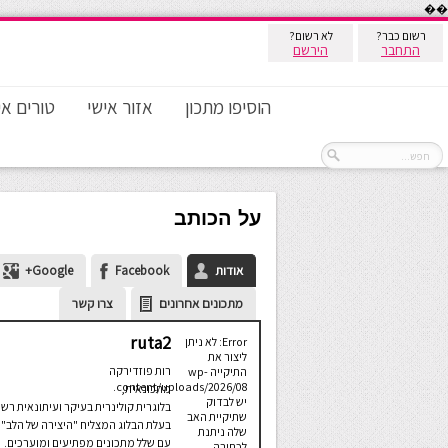
��
רשום כבר?
לא רשום?
התחבר
הירשם
הוסיפו מתכון
אזור אישי
טורים אי
על הכותב
אודות
Facebook
Google+
מתכונים אחרונים
צרו קשר
ruta2
Error: לא ניתן
ליצור את
רות פוזדירקה
התיקייה wp-
content/uploads/2026/08.
מתכונאית,
יש לבדוק
בלוגרית קולינרית בעיקר ועיתונאית רשת
שתיקיית האב
בעלת הבלוג המצליח "היצירה של הלב"
שלה ניתנת
עם שלל מתכונים מפתיעים ומוערכים.
לכתיבה.