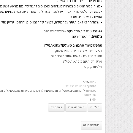
• מרפדים תבנית תנור בנייר אפייה.
• מניחים את המאפים במרווחים גדולים ומכניסים לתנור שחומם מראש ל180 מעלות למשך 30 דקות.
• כמה דקות לפני סוף האפייה יש לשבור ביצה לתוך קערית. עם כפית מזיזים מע
אופים עד שהביצה מוכנה.
• יש להזהר לא לאפות יתר על המידה, רק עד שהחלבון מוכן והחלמון עדיין נוזלי ו
>>
לבלוג של רות פוזדירקה –
היצירה של הלב
צילומים:
רות פוזדירקה
מחפשים עוד מתכונים מעולים? נסו את אלה:
צלי עוף עם שעועית ירוקה וארטישוק
סלט בורגול עם עדשים שחורות וכרוביות
מרק ירקות עם כופתאות סולת
שלגיות קוקוס
מאת:
ruta2
בתאריך:
10 באוקטובר 2013
קטגוריות:
לחם ומאפים
,
מאכלי עדות
,
מאפים מלוחים
,
מתכוני עדות
,
מתכונים קלים ואי
צפיות:
10960
8
חצ'פורי
מאפה חצ'פורי
רוטב פיצה
הדפס מתכון זה