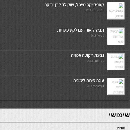
קאפקייקס מייפל, שוקולד לבן ווודקה
31 בדצמבר 2017
תבשיל אורז עם לקט פטריות
9 ביולי 2013
גבינת ריקוטה אפוייה
6 בדצמבר 2013
עוגת פירות לימונית
4 בדצמבר 2014
7slots
seriöse online casinos österreich
שימושי
אודות