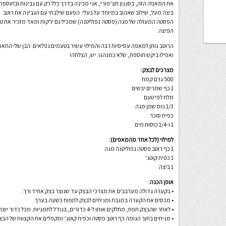
את המאפה הזה, בסגנון חצ’פורי, אני מכינה בדרך כלל רק עם גבינות ובתוספת
ביצה מעל, שילוב שאהוב במיוחד על בעלי. הפעם שילבתי עם הגבינה את רוטב
הפסטה המעולה של מגה (פסטה נפוליטנה) שמכיל גם ירקות ומאד מזכיר את ט
הפיצה.
הרוטב נותן למאפה עסיסיות רבה והמילוי עשיר בטעמים נפלאים. הבן שלי התאה
ואפילו ביקש תוספת, שלא כמנהגו. יש, הצלחה!
מצרכים לבצק:
500 גרם קמח
1 כף שמרים יבשים
מלח לפי טעם
1/3 כוס שמן מגה
כפית סוכר
1 ו-1/4 כוסות מים
למילוי (לכל אחד מהמאפים):
1 כף רוטב פסטה נפוליטנה מגה
1 כפית קוטג’
1 ביצה
אופן הכנה:
• בקערה גדולה מערבבים את מצרכי הבצק עד שנוצר בצק אחיד ורך.
• מכסים את הקערה במגבת ומניחים לבצק לתפוח כשעה בערך.
• לאחר שהבצק תפח, מחלקים אותו ל-4 כדורים, בגודל לחמניות. מכל כדור יוצרים עיגול, משטחים מעט ויוצרים באמצע גומה.
• מניחים בתוך הגומה כף רוטב פסטה וכפית קוטג’ ומקפלים את הקצוות של הבצ