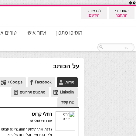
��
רשום כבר?
לא רשום?
התחבר
הירשם
הוסיפו מתכון
אזור אישי
טורים אי
על הכותב
אודות
Facebook
Google+
LinkedIn
מתכונים אחרונים
צרו קשר
רחלי קרוט
עורכת
at
Krutit
גדלתי מתחת לסינר ההונגרי של סבתא
ולצד הפירושקי והלביבות של סבא.