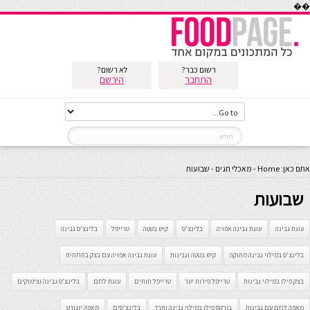
��
רשום כבר?
לא רשום?
התחבר
הירשם
אתם כאן:
Home
-
מאכלי חגים
-
שבועות
שבועות
עוגת גבינה
עוגת גבינה אפויה
בלינצ'ס
קיש בטטה
טרייפל
בלינצ'ס גבינה
בלינצ'ס במילוי גבינה מתוקה
קיש בטטה וגבינות
עוגת גבינה אפויה עם בצק בתחתית
בצק פילו במילוי גבינות
טרייפל פירות יער
טרייפל תותים
עוגת לחם
בלינצ'ס גבינה וצימוקים
מאפה לחם עם גבינות
בורקס פילו במילוי גבינה ותרד
בלינצ'סים
מאפה יוגורט