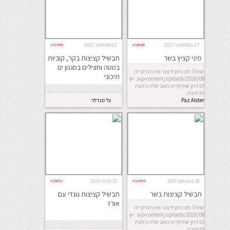
27 בספטמבר 2015
#33616
2 בספטמבר 2015
#32995
מיני קציץ בשר
תבשיל קציצות בקר, קוביות
בטטה וחצילים בסגנון ים
Error: לא ניתן ליצור את התיקייה
תיכוני
wp-content/uploads/2026/08. יש
לבדוק שתיקיית האב שלה ניתנת
לכתיבה.
Paz Alster
גל סנדלר
קאראסיק
30 באוגוסט 2015
#32893
31 במאי 2015
#31052
תבשיל קציצות בשר
תבשיל קציצות גונדי עם
ושקדים ברוטב חצילים
אורז
Error: לא ניתן ליצור את התיקייה
wp-content/uploads/2026/08. יש
לבדוק שתיקיית האב שלה ניתנת
לכתיבה.