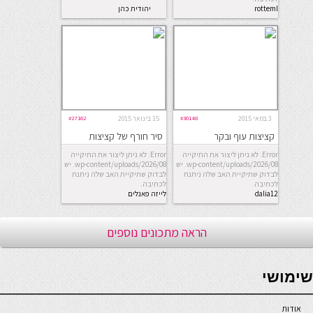
rotteml
יהודית כהן
מורחיים
3 במאי 2015
#30148
15 בינואר 2015
#27162
קציצות עוף ובקר
סיר חורף של קציצות
Error: לא ניתן ליצור את התיקייה
Error: לא ניתן ליצור את התיקייה
wp-content/uploads/2026/08. יש
wp-content/uploads/2026/08. יש
לבדוק שתיקיית האב שלה ניתנת
לבדוק שתיקיית האב שלה ניתנת
לכתיבה.
לכתיבה.
dalia12
לייזה פאנלים
הראה מתכונים נוספים
seriöse online casinos österreich
שימושי
אודות