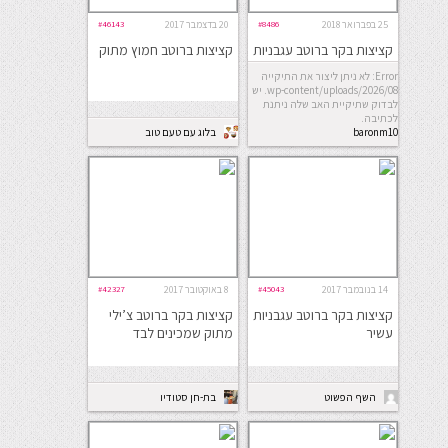
25 בפברואר 2018
#8486
20 בדצמבר 2017
#46143
קציצות בקר ברוטב עגבניות
קציצות ברוטב חמוץ מתוק
Error: לא ניתן ליצור את התיקייה
wp-content/uploads/2026/08. יש
לבדוק שתיקיית האב שלה ניתנת
לכתיבה.
baronm10
בלוג עם טעם טוב
14 בנובמבר 2017
#45043
8 באוקטובר 2017
#42327
קציצות בקר ברוטב עגבניות
קציצות בקר ברוטב צ’ילי
עשיר
מתוק שמכינים לבד
השף הפשוט
בת-חן סטודיו
לבישול ואפיה