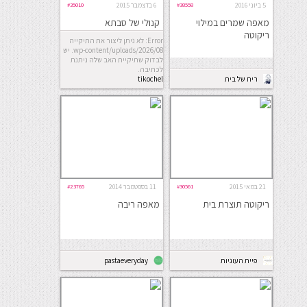
5 ביוני 2016
#38558
6 בדצמבר 2015
#35010
מאפה שמרים במילוי
קנולי של סבתא
ריקוטה
Error: לא ניתן ליצור את התיקייה
wp-content/uploads/2026/08. יש
לבדוק שתיקיית האב שלה ניתנת
לכתיבה.
ריח של בית
tikochel
21 במאי 2015
#30561
11 בספטמבר 2014
#23765
ריקוטה תוצרת בית
מאפה ריבה
פיית העוגיות
pastaeveryday