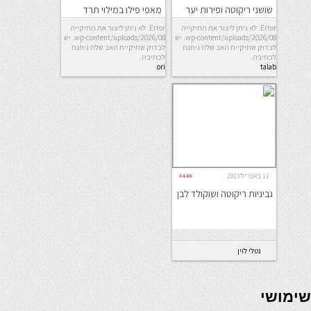
שושני ריקוטה ופירות יער
מאפי פילו במילוי תרד
וגבינות
Error: לא ניתן ליצור את התיקייה
Error: לא ניתן ליצור את התיקייה
wp-content/uploads/2026/08. יש
wp-content/uploads/2026/08. יש
לבדוק שתיקיית האב שלה ניתנת
לבדוק שתיקיית האב שלה ניתנת
לכתיבה.
לכתיבה.
ori
talab
11 באפריל 2013
#448
גביניות ריקוטה ושוקולד לבן
נטלי לוין
seriöse online casinos österreich
שימושי