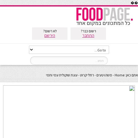
��
רשום כבר?
לא רשום?
התחבר
הירשם
אתם כאן:
Home
-
משהו טעים - רחלי קרוט
-
עוגת שוקולית עמי ותמי