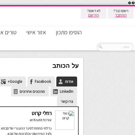
��
רשום כבר?
לא רשום?
התחבר
הירשם
הוסיפו מתכון
אזור אישי
טורים אי
על הכותב
אודות
Facebook
Google+
LinkedIn
מתכונים אחרונים
צרו קשר
רחלי קרוט
עורכת
at
Krutit
גדלתי מתחת לסינר ההונגרי של סבתא
ולצד הפירושקי והלביבות של סבא.