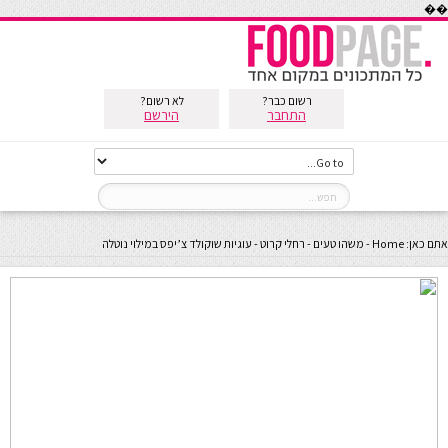
��
רשום כבר?
לא רשום?
התחבר
הירשם
אתם כאן:
Home
-
משהו טעים - רחלי קרוט
-
עוגיות שוקולד צ’יפס במילוי נוטלה