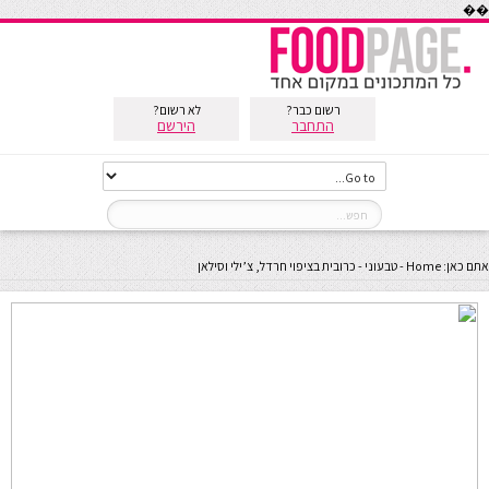
��
רשום כבר?
לא רשום?
התחבר
הירשם
אתם כאן:
Home
-
טבעוני
-
כרובית בציפוי חרדל, צ’ילי וסילאן